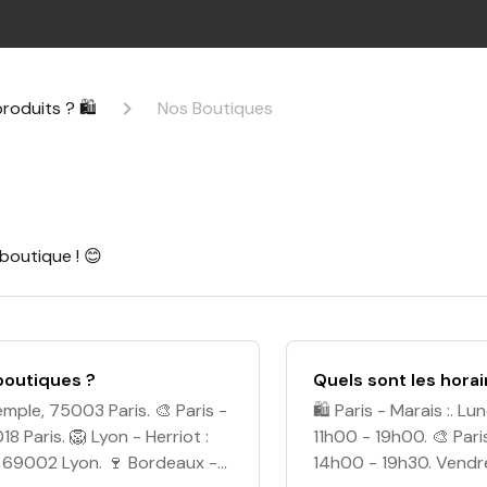
roduits ? 🛍
Nos Boutiques
boutique ! 😊
boutiques ?
Quels sont les horai
Temple, 75003 Paris. 🎨 Paris -
🛍️ Paris - Marais :. 
 Paris. 🦁 Lyon - Herriot :
11h00 - 19h00. 🎨 Pari
, 69002 Lyon. 🍷 Bordeaux -
14h00 - 19h30. Vendre