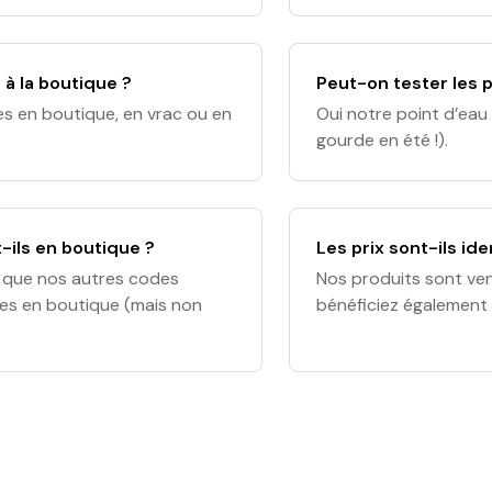
, 33000 Bordeau
11h00 - 19h00. 🦁 Lyon 
à la boutique ?
Peut-on tester les p
es en boutique, en vrac ou en
Oui notre point d’eau 
gourde en été !).
-ils en boutique ?
Les prix sont-ils id
i que nos autres codes
Nos produits sont ve
es en boutique (mais non
bénéficiez également 