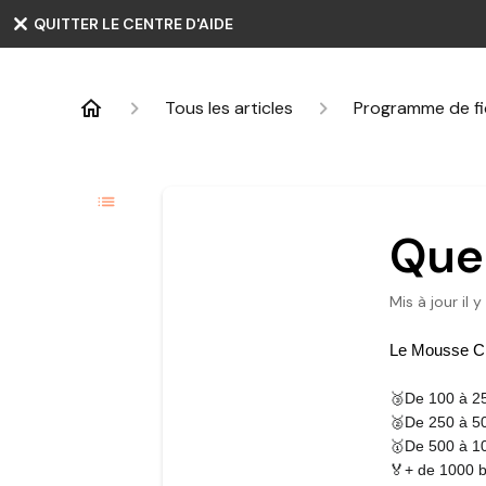
QUITTER LE CENTRE D'AIDE
Tous les articles
Programme de fid
Quel
Mis à jour
il 
Le Mousse Clu
🥉De 100 à 25
🥈De 250 à 50
🥇De 500 à 10
🏅+ de 1000 b