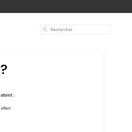
Rechercher
 ?
tteint : 
 offert