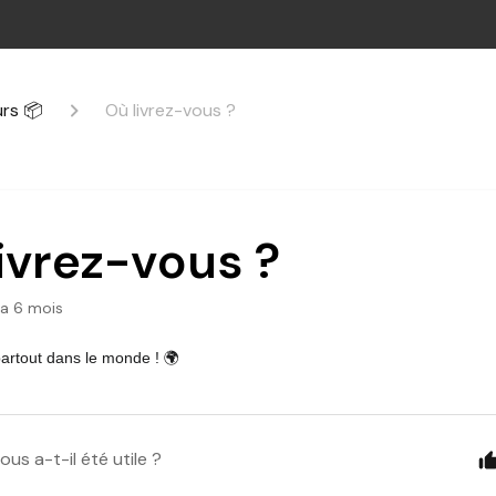
urs 📦
Où livrez-vous ?
ivrez-vous ?
y a 6 mois
partout dans le monde ! 🌍
ous a-t-il été utile ?