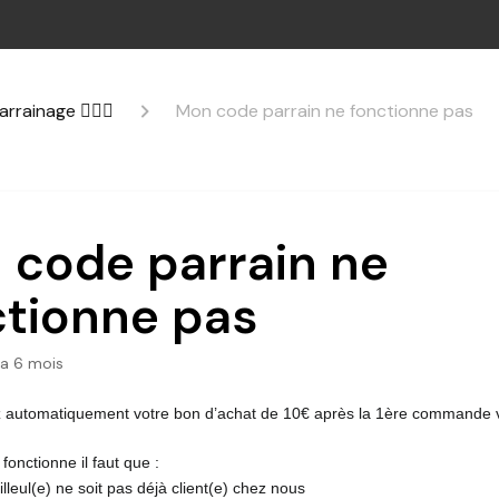
ainage 👩‍❤️‍👨
Mon code parrain ne fonctionne pas
 code parrain ne
ctionne pas
y a 6 mois
 automatiquement votre bon d’achat de 10€ après la 1ère commande votr
fonctionne il faut que :
filleul(e) ne soit pas déjà client(e) chez nous